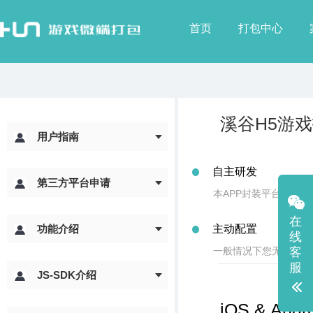
首页
打包中心
溪谷H5游
用户指南
自主研发
第三方平台申请
本APP封装平台自主
在
功能介绍
主动配置
线
一般情况下您无需对手
客
服
JS-SDK介绍
iOS & Andr