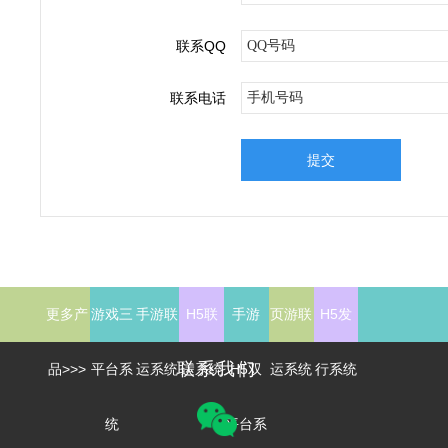
联系QQ
联系电话
提交
更多产
游戏三
手游联
H5联
手游
页游联
H5发
联系我们
品>>>
平台系
运系统
运系统
H5双
运系统
行系统
统
平台系