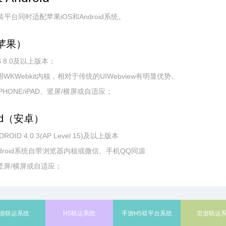
装平台同时适配苹果iOS和Android系统。
（苹果）
S 8.0及以上版本；
用WKWebkit内核，相对于传统的UIWebview有明显优势。
iPHONE/iPAD、竖屏/横屏或自适应；
oid（安卓）
ROID 4.0.3(AP Level 15)及以上版本
ndroid系统自带浏览器内核或微信、手机QQ同源
配竖屏/横屏或自适应；
游联运系统
H5联运系统
手游H5双平台系统
页游联运