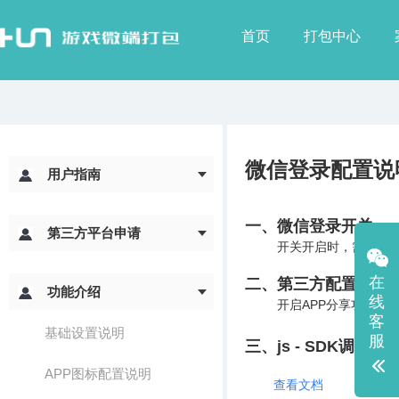
首页
打包中心
微信登录配置说
用户指南
一、微信登录开关
第三方平台申请
开关开启时，需要填写对应
在
二、第三方配置
功能介绍
线
开启APP分享功能时，需
客
基础设置说明
服
三、
js - SDK调取说
APP图标配置说明
查看文档