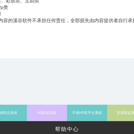
类、彩票类、互助类
2p类
用
内容的溪谷软件不承担任何责任，全部损失由内容提供者自行承
溪
游联运系统
H5联运系统
手游H5双平台系统
页游联运
帮助中心